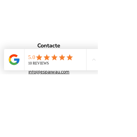
Contacte
687 57 32 81
Laia
info@espaiwau.com
Política de privacitat i cookies
Avís legal
Nucli zoològic
FAQ's