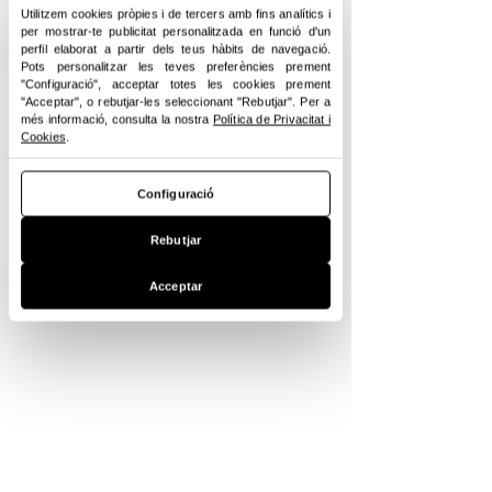
Utilitzem cookies pròpies i de tercers amb fins analítics i
per mostrar-te publicitat personalitzada en funció d'un
perfil elaborat a partir dels teus hàbits de navegació.
Pots personalitzar les teves preferències prement
"Configuració", acceptar totes les cookies prement
"Acceptar", o rebutjar-les seleccionant "Rebutjar". Per a
més informació, consulta la nostra
Política de Privacitat i
Cookies
.
Configuració
Rebutjar
Acceptar