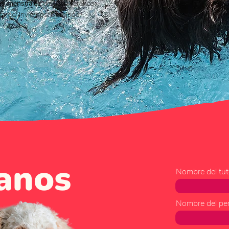
es mensuales
de club (Veranos:
tarde/ Inviernos: Domingo
anos
Nombre del tut
Nombre del per