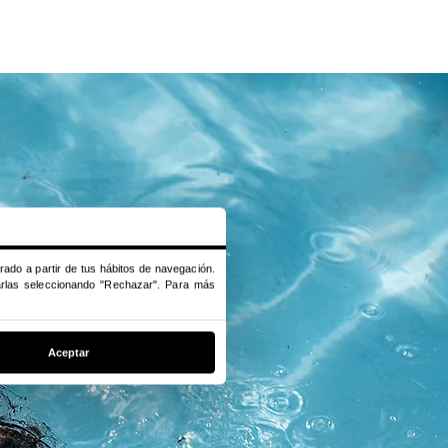
endiendo y
orado a partir de tus hábitos de navegación.
 educación
zarlas seleccionando "Rechazar". Para más
ina.
Aceptar