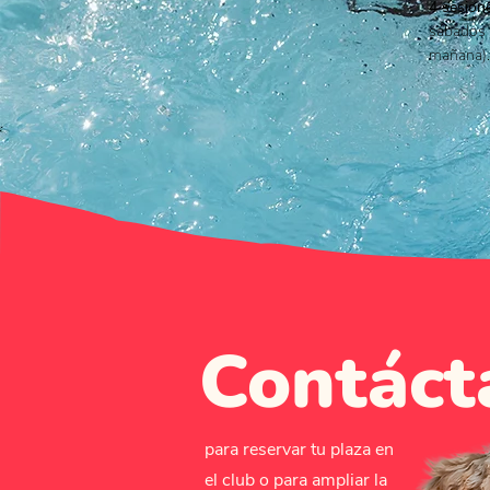
4 sesion
sábados 
mañana).
Contáct
para reservar tu plaza en
el club o para ampliar la