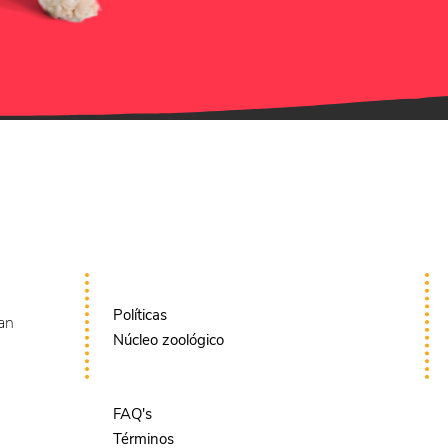
Políticas
an
Núcleo zoológico
FAQ's
Términos