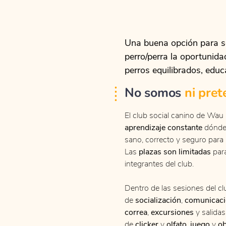
Una buena opción para se
perro/perra la oportunida
perros equilibrados, educ
No somos
ni pre
El club social canino de Wau
aprendizaje constante
dónde 
sano, correcto y seguro para 
Las
plazas son limitadas
par
integrantes del club.
Dentro de las sesiones del cl
de
socialización
,
comunicac
correa
,
excursiones
y salida
de
clicker
y
olfato
,
juego
y
ob