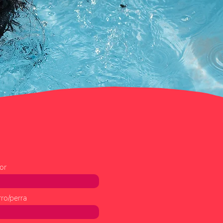
or
ro/perra