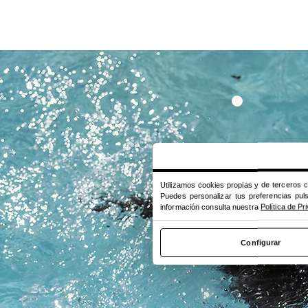
Descuen
como for
Utilizamos cookies propias y de terceros co
guardería
Puedes personalizar tus preferencias pul
información consulta nuestra
Política de P
Descuen
Configurar
WAU como
canino.