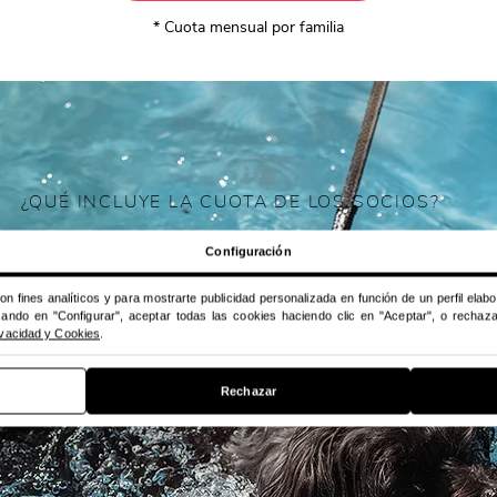
* Cuota mensual por familia
¿QUÉ INCLUYE LA CUOTA DE LOS SOCIOS?
Configuración
tos
en todos los
servicios
de Wau
Asesoramiento profesional
mación, residencia canina y
individualizado
para seguir apr
n fines analíticos y para mostrarte publicidad personalizada en función de un perfil elab
 de perros.
aplicando distintas técnicas de
sando en "Configurar", aceptar todas las cookies haciendo clic en "Aceptar", o recha
canina.
rivacidad y Cookies
.
tos
en todos los
productos
de
Derecho al uso de la
piscina
can
Rechazar
 pienso, masticables y material