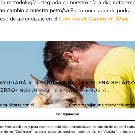
la metodología integrada en nuestro día a día, notarem
an cambio a nuestro perro/sa.
Es entonces donde podrá
eso de aprendizaje en el
Club social Canino de Wau
.
E AYUDARÁ A
DISFRUTAR DE UNA BUENA RELACIÓ
PERRO
? NOSOTROS TE ENSEÑAREMOS A…
omunicarte con él
.
Cómo trabajar una obedencia amab
la comunicación y lenguaje
La obediencia funcional es important
Configuración
lo entre tu perro y tú.
control sobre nuestro perro.
n fines analíticos y para mostrarte publicidad personalizada en función de un perfil elab
sando en "Configurar", aceptar todas las cookies haciendo clic en "Aceptar", o recha
lidad.
Cómo trabajar una correcta habitua