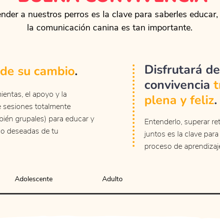
der a nuestros perros es la clave para saberles educar,
la comunicación canina es tan importante.
Disfrutará d
de su cambio
.
convivencia
t
entas, el apoyo y la
plena y feliz
.
e sesiones totalmente
bién grupales) para educar y
Entenderlo, superar re
no deseadas de tu
juntos es la clave par
proceso de aprendizaj
Adolescente
Adulto