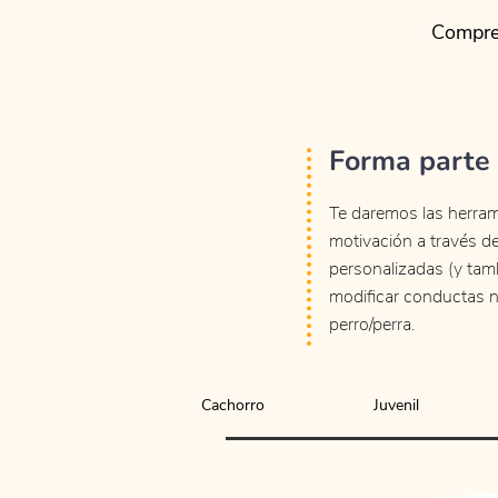
Compren
Forma parte
Te daremos las herrami
motivación a través d
personalizadas (y tam
modificar conductas 
perro/perra.
Cachorro
Juvenil