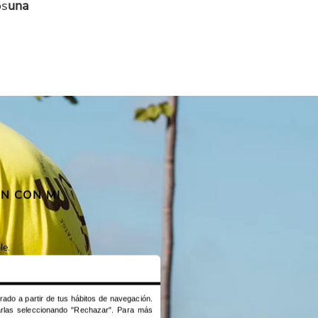
os
una
N CON MI
le
.
e para tener cierto
orado a partir de tus hábitos de navegación.
zarlas seleccionando "Rechazar". Para más
ción.