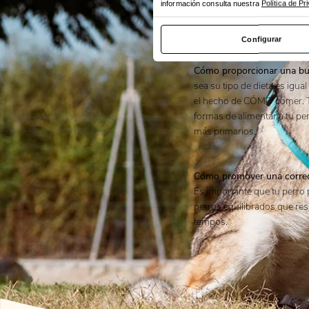
información consulta nuestra
Política de P
Por eso es muy importante 
paseo con elementos amab
Configurar
correa.
Cómo proporcionar una bu
sea su tipo de dieta es igu
el hecho de CÓMO comer. T
formas de alimentar a tu per
más primarios.
Cómo promover una correct
Es importante que tu perro 
perros equilibrados que re
tempos.