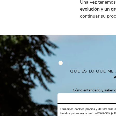
Una vez tenemos 
evolución y un gr
5
continuar su proc
QUÉ ES LO QUE M
Cómo entenderlo y saber c
Por eso es muy importante 
canino para reforzar el víncu
Utilizamos cookies propias y de terceros co
Puedes personalizar tus preferencias pul
Cómo realizar paseos de ca