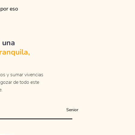
 por eso
e una
ranquila,
tos y sumar vivencias
a gozar de todo este
e.
Senior