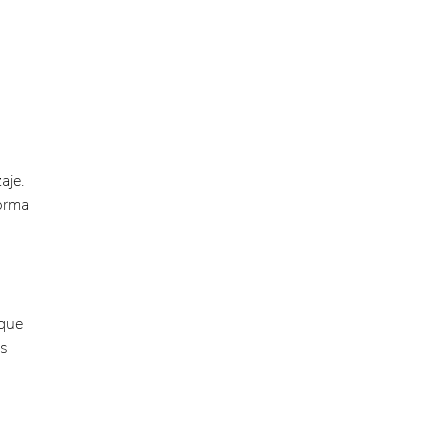
aje.
forma
 que
s