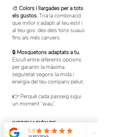
🎨
Colors i llargades per a tots
els gustos.
Tria la combinació
que millor s’adapti al teu estil i
al teu gos: des dels tons suaus
fins als més canyers.
🔒
Mosquetons adaptats a tu.
Escull entre diferents opcions
per garantir la màxima
seguretat segons la mida i
energia del teu company pelut.
👉 Perquè cada passeig sigui
un moment “wau”.
INFORMACIÓN DE
PRODUCTO