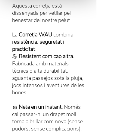
Aquesta corretja està
dissenyada per vetllar pel
benestar del nostre pelut.
La
Corretja WAU
combina
resistència, seguretat i
practicitat
.
💪
Resistent com cap altra.
Fabricada amb materials
tècnics d’alta durabilitat,
aguanta passejos sota la pluja,
jocs intensos i aventures de les
bones.
🧽
Neta en un instant.
Només
cal passar-hi un drapet moll i
torna a brillar com nova (sense
pudors, sense complicacions).