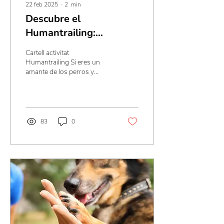
22 feb 2025
∙
2
min
Descubre el
Humantrailing:
¡Fortalece el vínculo con
Cartell activitat
tu perro mientras os
Humantrailing Si eres un
amante de los perros y
divertís! 🐶🔎
quieres vivir una experiencia
única con tu peludo,
¡tenemos una...
83
0