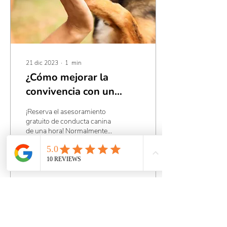
21 dic 2023
∙
1
min
¿Cómo mejorar la
convivencia con un
perro recién adoptado?
¡Reserva el asesoramiento
gratuito de conducta canina
de una hora! Normalmente,
durante estas fiestas se
adoptan miles de mascotas
a...
63
0