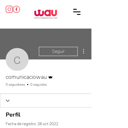
Más acciones
Seguir
comunicaciowau
Administrador
comunicaciowau
0 seguidores
0 seguidos
Perfil
Fecha de registro: 26 oct 2022