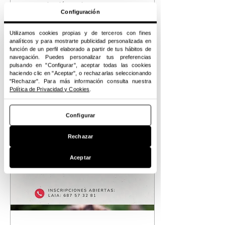
comunicación canina con
Configuración
Cisne Negro Academy en
Espai Wau el 15 y 16 de
noviembre (2025) En Espai
Utilizamos cookies propias y de terceros con fines
analíticos y para mostrarte publicidad personalizada en
Wau creemos que para
función de un perfil elaborado a partir de tus hábitos de
convivir plenamente con
navegación. Puedes personalizar tus preferencias
nuestros perros no basta
1503
0
pulsando en "Configurar", aceptar todas las cookies
con enseñar órdenes o
haciendo clic en "Aceptar", o rechazarlas seleccionando
corregir conductas:
"Rechazar". Para más información consulta nuestra
necesitamos
Política de Privacidad y Cookies
.
comprenderlos de verdad .
Por eso acogemos un
Configurar
evento único en Cataluña: el
seminario “Lo que nadie te
Rechazar
ha enseñado sobre
comunicación canina” , de la
mano de Cisne Negro
Aceptar
Academy . ¿Quién imparte el
seminario? El seminario lo
imparten Giorgia Crescenzi
,...