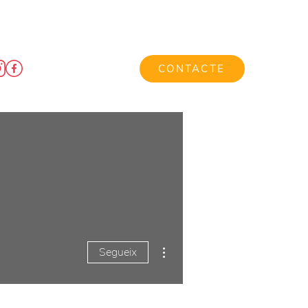
CONTACTE
Més accions
Segueix