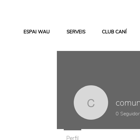
ESPAI WAU
SERVEIS
CLUB CANÍ
comun
comunica
0
Seguidor
Perfil