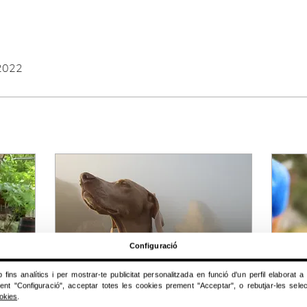
 2022
Configuració
fins analítics i per mostrar-te publicitat personalitzada en funció d'un perfil elaborat 
ent "Configuració", acceptar totes les cookies prement "Acceptar", o rebutjar-les sele
ookies
.