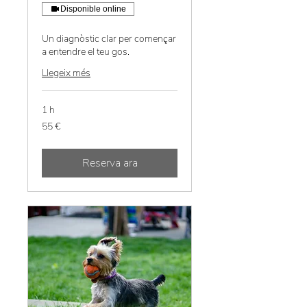
Disponible online
Un diagnòstic clar per començar
a entendre el teu gos.
Llegeix més
1 h
55
55 €
euros
Reserva ara