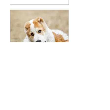
Pack presencial +
online
Disponible online
Avaluació presencial + 3 classes
presencials + 2 classes online