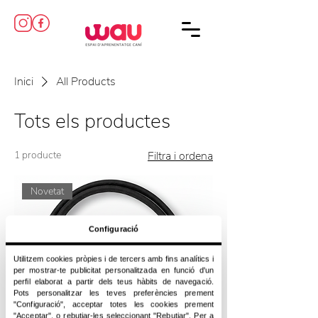
Inici
All Products
Tots els productes
1 producte
Filtra i ordena
Novetat
Configuració
Utilitzem cookies pròpies i de tercers amb fins analítics i
per mostrar-te publicitat personalitzada en funció d'un
perfil elaborat a partir dels teus hàbits de navegació.
Pots personalitzar les teves preferències prement
"Configuració", acceptar totes les cookies prement
"Acceptar", o rebutjar-les seleccionant "Rebutjar". Per a