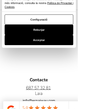
més informació, consulta la nostra
Política de Privacitat i
Cookies
.
Configuració
Corretja Personalitzable Wau
Rebutjar
Preu
0,00 €
Acceptar
Contacte
687 57 32 81
Laia
info@espaiwau.com