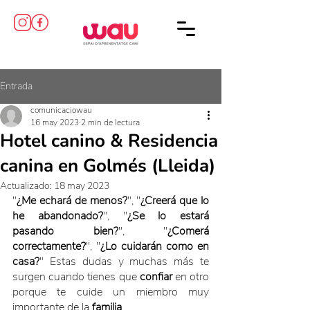
Entrada
comunicaciowau
16 may 2023
2 min de lectura
Hotel canino & Residencia
canina en Golmés (Lleida)
Actualizado:
18 may 2023
"
¿Me echará de menos?
", "
¿Creerá que lo 
he abandonado?
", "
¿Se lo estará 
pasando bien?
", "
¿Comerá 
correctamente?
", "
¿Lo cuidarán como en 
casa?
" Estas dudas y muchas más te 
surgen cuando tienes que 
confiar
 en otro 
porque te cuide un miembro muy 
importante de la 
familia
.