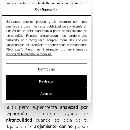
mejorando sus 
habilidades sociales
 a la 
hora de 
relacionarse
. Además, nosotros, 
Configuración
como 
profesionales
, supervisamos cada 
Utilizamos cookies propias y de terceros con fines
interacción
, garantizando su 
seguridad
.
analíticos y para mostrarte publicidad personalizada en
función de un perfil elaborado a partir de tus hábitos de
Además del aspecto social, tu amigo 
navegación. Puedes personalizar tus preferencias
pulsando en "Configurar", aceptar todas las cookies
canino tendrá acceso a 
espacios
 y 
haciendo clic en "Aceptar", o rechazarlas seleccionando
actividades
 para 
ejercitarse
 y 
mantenerse 
"Rechazar". Para más información consulta nuestra
Política de Privacidad y Cookies
.
activo
. Esto es especialmente 
beneficioso
para los que no tienen acceso regular a la 
actividad física
 y necesitan 
estimulación 
Configurar
adicional
. ¡En 
Espacio Wau
, lo tenemos 
todo preparado para que pueda 
disfrutar 
Rechazar
al máximo
, incluso con una 
piscina
durante el verano!
Aceptar
Si tu perro experimenta 
ansiedad por 
separación
 o muestra signos de 
intranquilidad
 cuando se aleja de ti, 
dejarlo en el 
alojamiento canino
 puede 