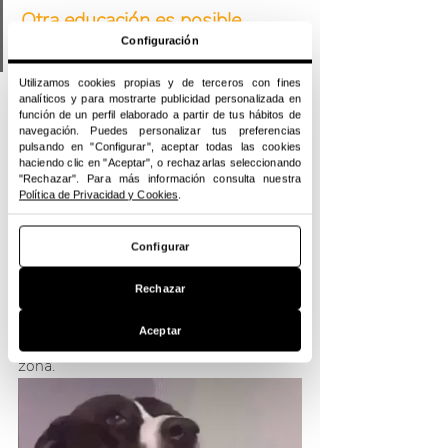
Otra educación es posible. 
Configuración
Equipo Buchitos.
Utilizamos cookies propias y de terceros con fines
analíticos y para mostrarte publicidad personalizada en
¿Es una caminata popular?
función de un perfil elaborado a partir de tus hábitos de
navegación. Puedes personalizar tus preferencias
¡NO! Se trata de una actividad dinámica 
pulsando en "Configurar", aceptar todas las cookies
haciendo clic en "Aceptar", o rechazarlas seleccionando
en grupo con diferentes estímulos 
"Rechazar". Para más información consulta nuestra
rurales.
Política de Privacidad y Cookies
.
Configurar
¿Se debe pagar?
Rechazar
¡NO!
 Al final de la caminata se pondrá 
una hucha donde podrá hacer 
Aceptar
donaciones por las protectoras de la 
zona.